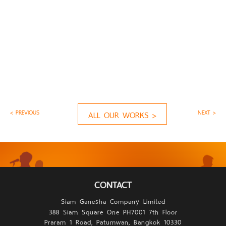
< PREVIOUS
NEXT >
ALL OUR WORKS >
CONTACT
Siam Ganesha Company Limited
388 Siam Square One PH7001 7th Floor
Praram 1 Road, Patumwan, Bangkok 10330