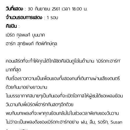
วันที่แสดง
: 30 กันยายน 2561 เวลา 18.00 น.
จำนวนรอบการแสดง
: 1 รอบ
ศิลปิน
:
เบิร์ด กุลพงศ์ บุนนาค
ฮาร์ท สุทธิพงศ์ ทัดพิทักษ์กุล
คอนเสิร์ตที่จะทําให้คุณได้ใกล้ชิดศิลปินดูโอในตํานาน ‘เบิร์ดกะฮาร์ท’
มากที่สุด
กับเรื่องราวความเป็นเพื่อนของทั้งสองคนที่เดินทางผ่านเสียงดนตรี
ด้วยกันมาอย่างยาวนาน
ในบรรยากาศสบายๆเป็นกันเองที่จะเปิดโอกาสให้ผู้ชมได้ขอเพลงย้อน
วันวานกับพี่เบิร์ดพี่ฮาร์ทกันสดๆอีกด้วย
พบกับบทเพลงที่จะพาคุณย้อนกลับไปในช่วงเวลาพิเศษของวันวาน
ไม่ว่าจะเป็นเพลงดังของเบิร์ดกะฮาร์ทอย่าง ฝน, ลืม, รอรัก, Susan
Joans ,ฯลฯ