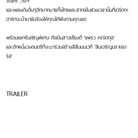
และเพลงดังอื่นๆอีกมากมายทั้งไทยและสากลในช่วงเวลานั้นที่เบิร์ดกะ
ฮาร์ทจะนํามาขับร้องให้คุณได้ฟังตามคุณขอ
พร้อมแขกรับเชิญพิเศษ ศิลปินสาวเสียงดี ‘แพรว คณิตกุล’
และอีกหนึ่งวงดนตรีที่จะมาร่วมสร้างสีสันบนเวที ‘สินเจริญบราเธอ
ร์ส’
TRAILER
Trailer
Trailer
Trailer